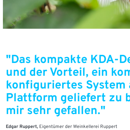
"Das kompakte KDA-D
und der Vorteil, ein ko
konfiguriertes System 
Plattform geliefert z
mir sehr gefallen."
Edgar Ruppert,
Eigentümer der Weinkellerei Ruppert