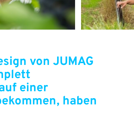
esign von JUMAG
mplett
auf einer
u bekommen, haben