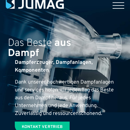
Das Beste
aus
Dampf
Dampferzeuger, Dampfanlagen,
Komponenten
Dank unserer hochwertigen Dampfanlagen
und services holen wir jeden Tag das Beste
aus dem Dampf heraus. Für jedes
Unternehmen und jede Anwendung.
Zuverlässig und ressourcenschonend.
KONTAKT VERTRIEB