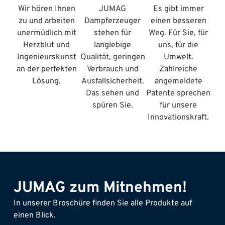
Wir hören Ihnen
JUMAG
Es gibt immer
zu und arbeiten
Dampferzeuger
einen besseren
unermüdlich mit
stehen für
Weg. Für Sie, für
Herzblut und
langlebige
uns, für die
Ingenieurskunst
Qualität, geringen
Umwelt.
an der perfekten
Verbrauch und
Zahlreiche
Lösung.
Ausfallsicherheit.
angemeldete
Das sehen und
Patente sprechen
spüren Sie.
für unsere
Innovationskraft.
JUMAG zum Mitnehmen!
In unserer Broschüre finden Sie alle Produkte auf
einen Blick.