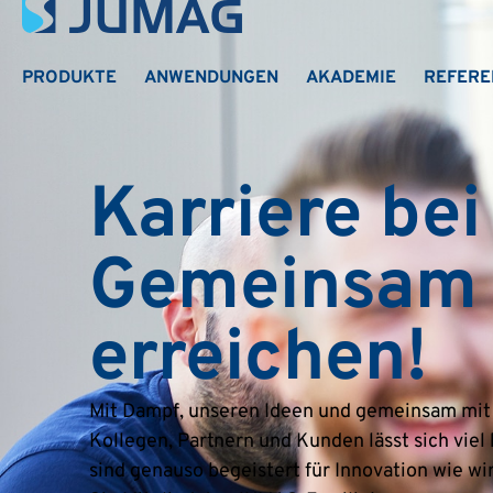
PRODUKTE
ANWENDUNGEN
AKADEMIE
REFERE
Karriere be
Gemeinsam
erreichen!
Mit Dampf, unseren Ideen und gemeinsam mit
Kollegen, Partnern und Kunden lässt sich viel
sind genauso begeistert für Innovation wie w