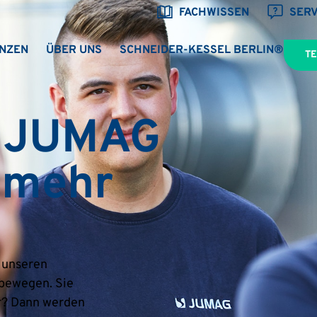
FACHWISSEN
SERV
NZEN
ÜBER UNS
SCHNEIDER-KESSEL BERLIN®
T
i JUMAG
 mehr
 unseren
 bewegen. Sie
ir? Dann werden