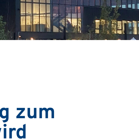
g zum
ird