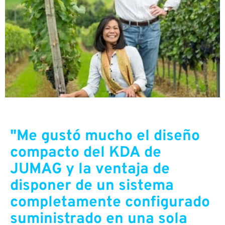
"Me gustó mucho el diseño
compacto del KDA de
JUMAG y la ventaja de
disponer de un sistema
completamente configurado
suministrado en una sola