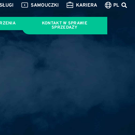
SŁUGI
SAMOUCZKI
KARIERA
PL
RZENIA
KONTAKT W SPRAWIE
SPRZEDAŻY