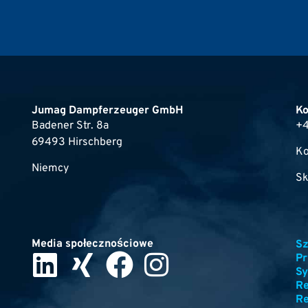
Jumag Dampferzeuger GmbH
Ko
Badener Str. 8a
+4
69493 Hirschberg
Ko
Niemcy
Sk
Media społecznościowe
Sz
Pr
Sy
R
Re