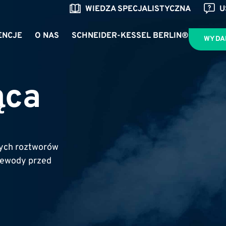
WIEDZA SPECJALISTYCZNA
U
ENCJE
O NAS
SCHNEIDER-KESSEL BERLIN®
WYDA
ąca
nych roztworów
rzewody przed